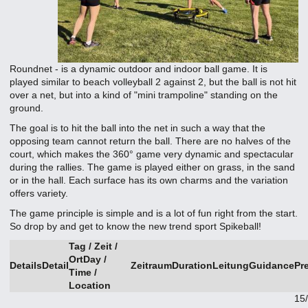
Roundnet - is a dynamic outdoor and indoor ball game. It is
played similar to beach volleyball 2 against 2, but the ball is not hit
over a net, but into a kind of "mini trampoline" standing on the
ground.
The goal is to hit the ball into the net in such a way that the
opposing team cannot return the ball. There are no halves of the
court, which makes the 360° game very dynamic and spectacular
during the rallies. The game is played either on grass, in the sand
or in the hall. Each surface has its own charms and the variation
offers variety.
The game principle is simple and is a lot of fun right from the start.
So drop by and get to know the new trend sport Spikeball!
Tag / Zeit /
Ort
Day /
Details
Detail
Zeitraum
Duration
Leitung
Guidance
Pr
Time /
Location
15/