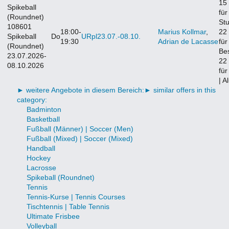
15
Spikeball
für
(Roundnet)
St
108601
18:00-
Marius Kollmar
,
22
Spikeball
Do
URpl
23.07.-
08.10.
19:30
Adrian de Lacasse
für
(Roundnet)
Bes
23.07.2026-
22
08.10.2026
fü
| A
► weitere Angebote in diesem Bereich:
► similar offers in this
category:
Badminton
Basketball
Fußball (Männer) | Soccer (Men)
Fußball (Mixed) | Soccer (Mixed)
Handball
Hockey
Lacrosse
Spikeball (Roundnet)
Tennis
Tennis-Kurse | Tennis Courses
Tischtennis | Table Tennis
Ultimate Frisbee
Volleyball