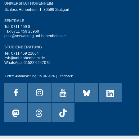
UNIVERSITÄT HOHENHEIM
Schloss Hohenheim 1, 70599 Stuttgart
ZENTRALE
Tel.
0711 459 0
Fax 0711 459 23960
post@verwaltung.uni-hohenheim.de
STUDIENBERATUNG
Tel.
0711 459 22064
zsb@uni-hohenheim.de
WhatsApp:
01522 6247075
Letzte Aktualisierung: 15.04.2026 |
Feedback
Facebook
Instagram
Youtube
BlueSyke
LinkedIn
Mastodon
Threads
Tiktok