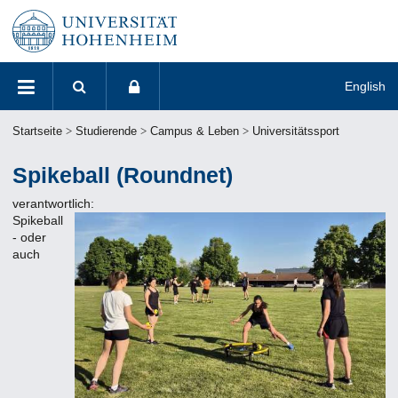
English
Suchen
Navigation
Anmelden
Suchen
Benutzername
Startseite
Studierende
Campus & Leben
Universitätssport
Suchen
Passwort
Spikeball (Roundnet)
Angemeldet
verantwortlich:
bleiben
Spikeball
- oder
Anmelden
auch